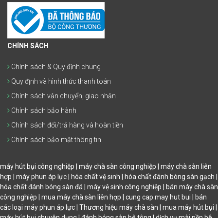
CHÍNH SÁCH
Chính sách & Quy định chung
Quy định và hình thức thanh toán
Chính sách vận chuyển, giao nhận
Chính sách bảo hành
Chính sách đổi/trả hàng và hoàn tiền
Chính sách bảo mật thông tin
máy hút bụi công nghiệp |
máy chà sàn công nghiệp |
máy chà sàn liên
hợp |
máy phun áp lực |
hóa chất vệ sinh |
hóa chất đánh bóng sàn gạch |
hóa chất đánh bóng sàn đá |
máy vệ sinh công nghiệp |
bán máy chà sàn
công nghiệp |
mua máy chà sàn liên hợp |
cung cap may hut bui |
bán
các loại máy phun áp lực |
Thương hiệu máy chà sàn |
mua máy hút bụi |
máy hút bụi chuyên dụng |
đánh bóng sàn bê tông |
dịch vụ mài nền bê