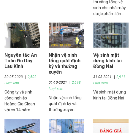
thi công tổng vệ
hoảng
sinh cho nhà máy
dược phẩm lớn
nhất Việt Nam
TVC-SEAREFICO
Nguyên tắc An
Nhận vệ sinh
Vệ sinh mặt
Toàn Đu Dây
tổng quát định
dựng kính tại
Lau Kính
kỳ và thường
Đồng Nai
xuyên
30-05-2023
2,502
31-08-2021
2,911
01-10-2021
2,698
Lượt xem
Lượt xem
Lượt xem
Công ty vệ sinh
Vệ sinh mặt dựng
Nhận vệ sinh tổng
công nghiệp
kính tại Đồng Nai
quát định kỳ và
Hoàng Gia Clean
thường xuyên
với có 14 năm
trong ngành thi
công đu dây lau
kính nhà cao tầng