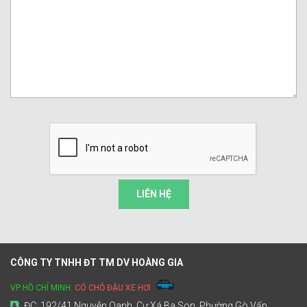
LIÊN HỆ
CÔNG TY TNHH ĐT TM DV HOÀNG GIA
VP HỒ CHÍ MINH:
CÓ CHỖ ĐẬU XE HƠI
ĐC: 192/41 Nguyễn Oanh, Cư Xá Ba Son, Phường Gò Vấp,