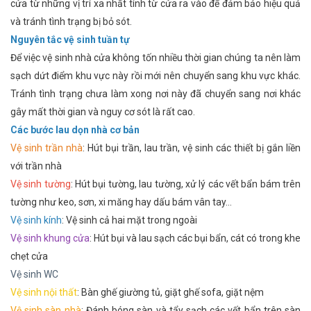
cửa từ những vị trí xa nhất tính từ cửa ra vào để đảm bảo hiệu quả
và tránh tình trạng bị bỏ sót.
Nguyên tắc vệ sinh tuần tự
Để việc vệ sinh nhà cửa không tốn nhiều thời gian chúng ta nên làm
sạch dứt điểm khu vực này rồi mới nên chuyển sang khu vực khác.
Tránh tình trạng chưa làm xong nơi này đã chuyển sang nơi khác
gây mất thời gian và nguy cơ sót là rất cao.
Các bước lau dọn nhà cơ bản
Vệ sinh trần nhà
: Hút bụi trần, lau trần, vệ sinh các thiết bị gắn liền
với trần nhà
Vệ sinh tường
: Hút bụi tường, lau tường, xử lý các vết bẩn bám trên
tường như keo, sơn, xi măng hay dấu bám vân tay…
Vệ sinh kính
: Vệ sinh cả hai mặt trong ngoài
Vệ sinh khung cửa
: Hút bụi và lau sạch các bụi bẩn, cát có trong khe
chẹt cửa
Vệ sinh WC
Vệ sinh nội thất
: Bàn ghế giường tủ, giặt ghế sofa, giặt nệm
Vệ sinh sàn nhà
: Đánh bóng sàn và tẩy sạch các vết bẩn trên sàn