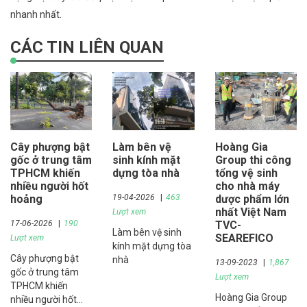
nhanh nhất.
CÁC TIN LIÊN QUAN
Cây phượng bật
Làm bên vệ
Hoàng Gia
gốc ở trung tâm
sinh kính mặt
Group thi công
TPHCM khiến
dựng tòa nhà
tổng vệ sinh
nhiều người hốt
cho nhà máy
hoảng
19-04-2026
463
dược phẩm lớn
nhất Việt Nam
Lượt xem
17-06-2026
190
TVC-
Làm bên vệ sinh
SEAREFICO
Lượt xem
kính mặt dựng tòa
Cây phượng bật
nhà
13-09-2023
1,867
gốc ở trung tâm
Lượt xem
TPHCM khiến
Hoàng Gia Group
nhiều người hốt