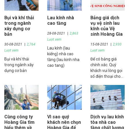
xin chia sẻ bài viết
này.
Bụi và khí thải
Lau kính nhà
Bảng giá dịch
trong ngành
cao tầng
vụ vệ sinh lau
xây dựng cơ
kính của Vệ
bản
28-08-2021
2,863
sinh Hoàng Gia
Lượt xem
30-08-2021
2,764
15-08-2021
2,930
Lau kính (lau
Lượt xem
Lượt xem
kiếng) nhà cao
Bụi và khí thải
Để có bảng giá
tầng (lau kinh nha
trong ngành xây
chính xác. Quý
cao tang)
dựng cơ bản
khách vui lòng gọi
số điện thoại cho
Phòng kinh doanh,
dịch vụ, Hotline:
0909 38 3939 ; sau
khi nhận được yêu
cầu, chúng tôi sẽ
tư vấn, thiết đặt
Cùng công ty
Vì sao quý
Dịch vụ lau kính
cuộc hẹn để khảo
Hoàng Gia tìm
khách nên chọn
tòa nhà cao
sát và báo giá trực
hiểu thêm về
Hoàng Gia để
tầng chất lượng
tiếp (hoàn toàn