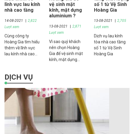
lĩnh vực lau kính
vệ sinh mặt
số 1 từ Vệ Sinh
miễn phí).
nhà cao tầng
kính, mặt dựng
Hoàng Gia
aluminium ?
14-08-2021
2,822
13-08-2021
2,705
13-08-2021
2,871
Lượt xem
Lượt xem
Lượt xem
Cùng công ty
Dịch vụ lau kính
Vì sao quý khách
Hoàng Gia tìm hiểu
tòa nhà cao tầng
nên chọn Hoàng
thêm về lĩnh vực
số 1 từ Vệ Sinh
Gia để vệ sinh mặt
lau kính nhà cao
Hoàng Gia
kính, mặt dựng
tầng
aluminium ?
DỊCH VỤ