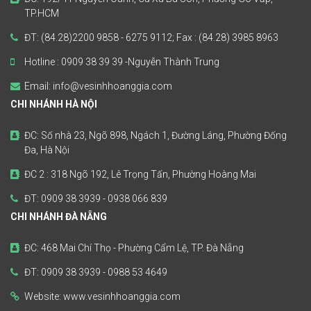
TP.HCM
ĐT: (84.28)2200 9858 - 6275 9112; Fax : (84.28) 3985 8963
Hotline : 0909 38 39 39 -Nguyễn Thành Trung
Email: info@vesinhhoanggia.com
CHI NHÁNH HÀ NỘI
ĐC: Số nhà 23, Ngõ 898, Ngách 1, Đường Láng, Phường Đống
Đa, Hà Nội
ĐC 2 : 318 Ngõ 192, Lê Trọng Tấn, Phường Hoàng Mai
ĐT: 0909 38 3939 - 0938 066 839
CHI NHÁNH ĐÀ NẴNG
ĐC: 468 Mai Chí Thọ - Phường Cẩm Lệ, TP. Đà Nẵng
ĐT: 0909 38 3939 - 0988 53 4649
Website: www.vesinhhoanggia.com