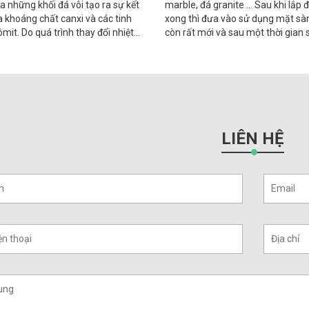
a những khối đá vôi tạo ra sự kết
marble, đá granite … Sau khi lắp 
a khoáng chất canxi và các tinh
xong thì đưa vào sử dụng mặt sà
ômit. Do quá trình thay đổi nhiệt
còn rất mới và sau một thời gian
suất và những điều kiện khác
mặt sàn sẽ cũ
LIÊN HỆ