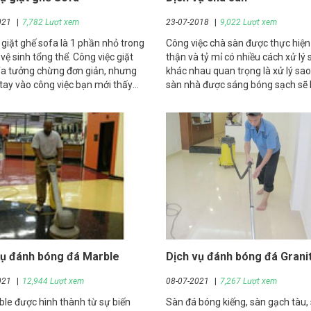
021
7,782 Lượt xem
23-07-2018
9,022 Lượt xem
 giặt ghế sofa là 1 phần nhỏ trong
Công việc chà sàn được thực hiện
 vệ sinh tổng thể. Công việc giặt
thận và tỷ mỉ có nhiều cách xử lý 
fa tưởng chừng đơn giản, nhưng
khác nhau quan trọng là xử lý sa
 tay vào công việc bạn mới thấy
sàn nhà được sáng bóng sạch sẽ
 cầu kỳ của từng giai đoạn giặt
bị chầy xước và phải xử lý các vết
a.
bẩn bong tách khỏi bề mặt sàn
vụ đánh bóng đá Marble
Dịch vụ đánh bóng đá Grani
021
12,944 Lượt xem
08-07-2021
7,267 Lượt xem
le được hình thành từ sự biến
Sàn đá bóng kiếng, sàn gạch tàu,