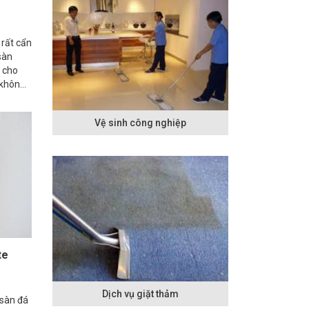
 rất cẩn
sàn
o cho
 không
 cặn
Vệ sinh công nghiệp
te
Dịch vụ giặt thảm
 sàn đá