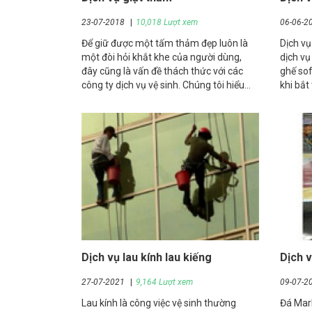
23-07-2018
10,018 Lượt xem
06-06-2
Để giữ được một tấm thảm đẹp luôn là
Dịch vụ
một đòi hỏi khắt khe của người dùng,
dịch vụ
đây cũng là vấn đề thách thức với các
ghế so
công ty dịch vụ vệ sinh. Chúng tôi hiểu
khi bắt
vấn đề đó và đã thực hiện thành công
được sự
trong các khâu giặt thảm theo một quy
ghế sof
trình chuẩn đặc biệt
Dịch vụ lau kính lau kiếng
Dịch 
27-07-2021
9,164 Lượt xem
09-07-2
Lau kính là công việc vệ sinh thường
Đá Marb