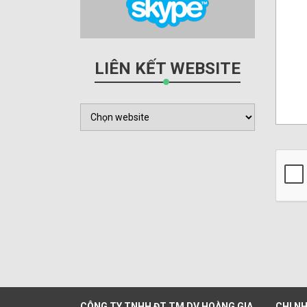
LIÊN KẾT WEBSITE
CÔNG TY TNHH ĐT TM DV HOÀNG GIA
CHI N