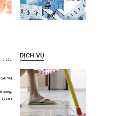
DỊCH VỤ
nhu cầu
cầu vui
độ bóng,
mặt sàn