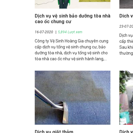
Dịch vụ vệ sinh bảo dưỡng tòa nhà
Dich 
cao ốc chung cư
23-07-2
16-07-2020
5,894 Lượt xem
Dịch vụ
Công ty Vệ Sinh Hoàng Gia chuyên cung
cấp thi
cấp dịch vụ tổng vệ sinh chung cư, bảo
Sau kh
dưỡng tòa nhà, dịch vụ tổng vệ sinh cho
thường
tòa nhà cao ốc như vệ sinh hành lang,
máy kh
lau kính, vệ sinh tiền sảnh, vệ sinh chà
bóng s
sàn, phục vụ uy tín chuyên nghiệp, giá rẻ.
Dịch vụ giặt thảm
Dịch v