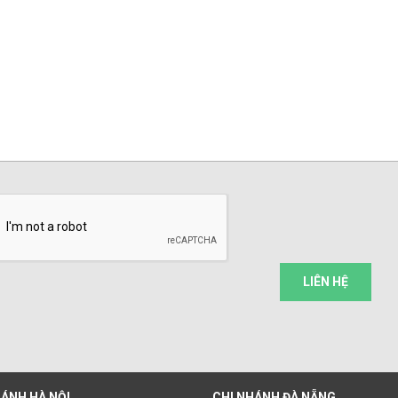
LIÊN HỆ
HÁNH HÀ NỘI
CHI NHÁNH ĐÀ NẴNG