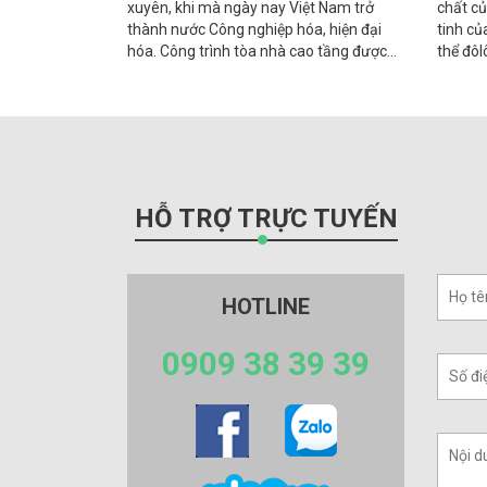
xuyên, khi mà ngày nay Việt Nam trở
chất củ
thành nước Công nghiệp hóa, hiện đại
tinh củ
hóa. Công trình tòa nhà cao tầng được
thể đôl
xây dựng nhiều, hầu như ở bất cứ đâu;
độ, áp 
mỗi tòa nhà và mỗi công trình đều có
một hệ thống kính. Ngoài vấn đề về kiến
trúc nó còn tạo nên độ mĩ quan cho cả
một công trình.
HỖ TRỢ TRỰC TUYẾN
HOTLINE
0909 38 39 39