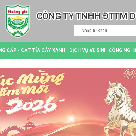
CÔNG TY TNHH ĐTTM 
G CẤP - CẮT TỈA CÂY XANH
DỊCH VỤ VỆ SINH CÔNG NGHI