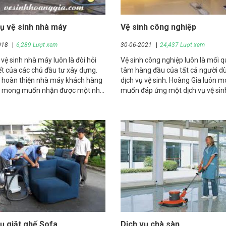
vụ vệ sinh nhà máy
Vệ sinh công nghiệp
018
6,289 Lượt xem
30-06-2021
24,437 Lượt xem
 vệ sinh nhà máy luôn là đòi hỏi
Vệ sinh công nghiệp luôn là mối 
ết của các chủ đầu tư xây dựng.
tâm hàng đầu của tất cả người d
i hoàn thiện nhà máy khách hàng
dịch vụ vệ sinh. Hoàng Gia luôn 
 mong muốn nhận được một nhà
muốn đáp ứng một dịch vụ vệ sin
ang trang sạch sẽ với sàn nhà
nghiệp hiện đại nhất, tiên tiến nhấ
áng
đội ngũ nhân viên dày dạn kinh n
ụ giặt ghế Sofa
Dịch vụ chà sàn