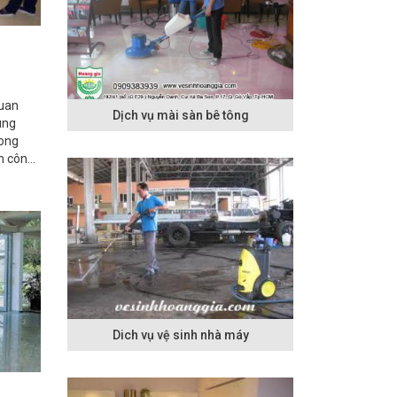
quan
Dịch vụ mài sàn bê tông
ùng
mong
h công
t với
ghiệm.
Dich vụ vệ sinh nhà máy