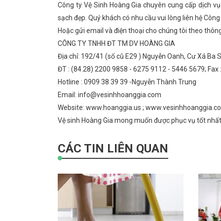
Công ty Vệ Sinh Hoàng Gia chuyên cung cấp dịch v
sạch đẹp. Quý khách có nhu cầu vui lòng liên hệ Côn
Hoặc gửi email và điện thoại cho chúng tôi theo thông
CÔNG TY TNHH ĐT TM DV HOÀNG GIA
Địa chỉ: 192/41 (số cũ E29 ) Nguyễn Oanh, Cư Xá Ba
ĐT : (84.28) 2200 9858 - 6275 9112 - 5446 5679; Fax 
Hotline : 0909 38 39 39 -Nguyễn Thành Trung
Email: info@vesinhhoanggia.com
Website: www.hoanggia.us ; www.vesinhhoanggia.c
Vệ sinh Hoàng Gia mong muốn được phục vụ tốt nhất g
CÁC TIN LIÊN QUAN